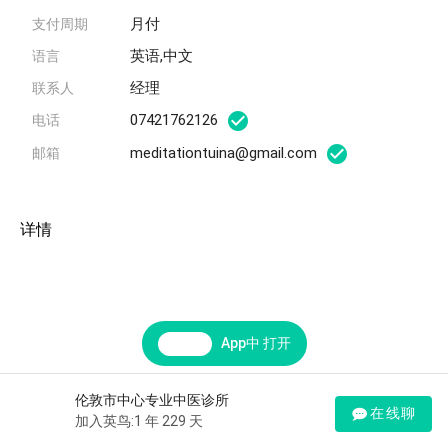
月付
支付周期
英语,中文
语言
经理
联系人
07421762126
电话
meditationtuina@gmail.com
邮箱
详情
App中 打开
伦敦市中心专业中医诊所
在线聊
加入英鸟:1 年 229 天