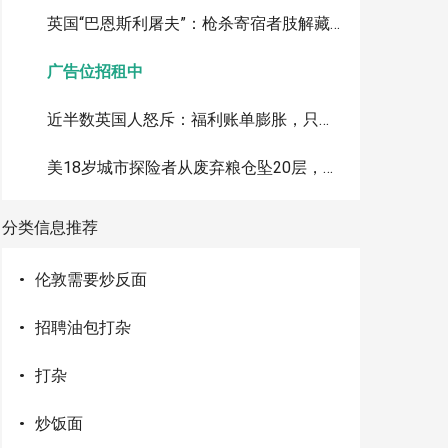
英国“巴恩斯利屠夫”：枪杀寄宿者肢解藏尸水泥桶，判35年
广告位招租中
近半数英国人怒斥：福利账单膨胀，只因有人假装生病骗补助
美18岁城市探险者从废弃粮仓坠20层，心脏停跳20分钟奇迹生还
分类信息推荐
·
伦敦需要炒反面
·
招聘油包打杂
·
打杂
·
炒饭面