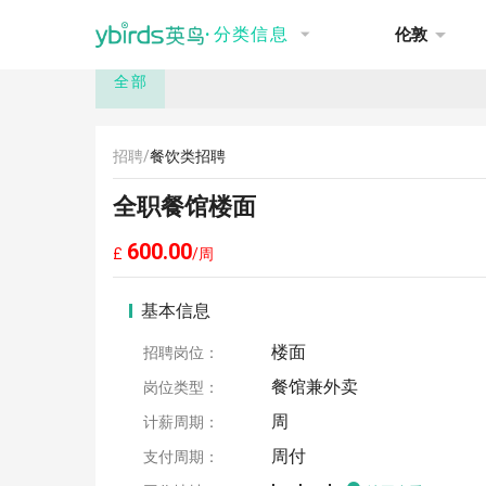
NEW
推荐
讨论
招聘
租房
·
分类信息
伦敦
全部
招聘/
餐饮类招聘
全职餐馆楼面
600.00
£
/周
基本信息
楼面
招聘岗位：
餐馆兼外卖
岗位类型：
周
计薪周期：
周付
支付周期：