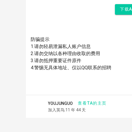
下载
防骗提示
1.请勿轻易泄漏私人账户信息
2.请勿交纳以各种理由收取的费用
3.请勿抵押重要证件原件
4.警惕无具体地址、仅以QQ联系的招聘
查看TA的主页
YOUJUNGUO
加入英鸟:11 年 44 天