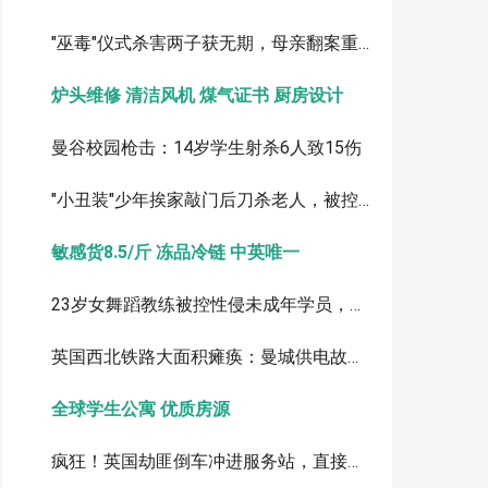
"巫毒"仪式杀害两子获无期，母亲翻案重审
炉头维修 清洁风机 煤气证书 厨房设计
曼谷校园枪击：14岁学生射杀6人致15伤
"小丑装"少年挨家敲门后刀杀老人，被控一级谋杀
敏感货8.5/斤 冻品冷链 中英唯一
23岁女舞蹈教练被控性侵未成年学员，最高或判终身监禁
英国西北铁路大面积瘫痪：曼城供电故障致列车延误取消
全球学生公寓 优质房源
疯狂！英国劫匪倒车冲进服务站，直接拖走ATM取款机