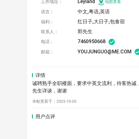
Leyland
工作地址：
地图查看
中文,粤语,英语
语言：
红日子,大日子,包食宿
福利：
郭先生
联系人：
7460950668
电话：
YOUJUNGUO@ME.COM
邮箱：
详情
诚聘熟手全职楼面，要求中英文流利，待客热诚，薪
先生详谈，谢谢
本帖更新于：2025-10-05
用户点评