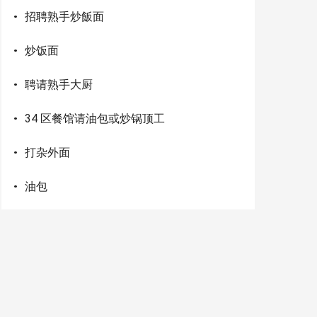
·
招聘熟手炒飯面
·
炒饭面
·
聘请熟手大厨
·
34 区餐馆请油包或炒锅顶工
·
打杂外面
·
油包