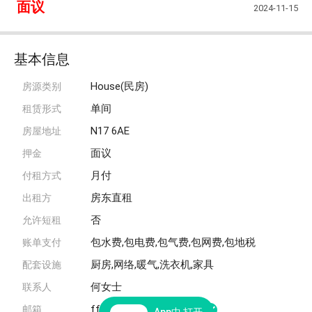
面议
2024-11-15
基本信息
House(民房)
房源类别
单间
租赁形式
N17 6AE
房屋地址
面议
押金
月付
付租方式
房东直租
出租方
否
允许短租
包水费,包电费,包气费,包网费,包地税
账单支付
厨房,网络,暖气,洗衣机,家具
配套设施
何女士
联系人
ffhe20123@gmail.com
邮箱