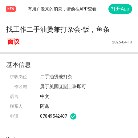
打开App
有用户发来的消息，请前往APP查看
NEW
找工作二手油煲兼打杂会·饭，鱼条
面议
2025-04-10
基本信息
二手油煲兼打杂
求职岗位
属于英国🇬🇧上班即可
工作区域
中文
语言
阿鑫
联系人
07849542407
电话