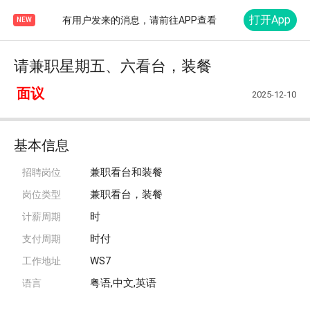
打开App
有用户发来的消息，请前往APP查看
NEW
请兼职星期五、六看台，装餐
面议
2025-12-10
基本信息
兼职看台和装餐
招聘岗位
兼职看台，装餐
岗位类型
时
计薪周期
时付
支付周期
WS7
工作地址
粤语,中文,英语
语言