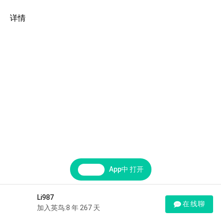
详情
App中 打开
Li987
在线聊
加入英鸟:8 年 267 天