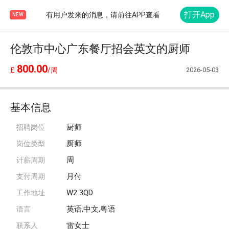
打开App
有用户发来的消息，请前往APP查看
NEW
伦敦市中心广东餐厅招会英文的厨师
800.00
2026-05-03
£
/周
基本信息
厨师
招聘岗位
厨师
岗位类型
周
计薪周期
月付
支付周期
W2 3QD
工作地址
英语,中文,粤语
语言
雷女士
联系人