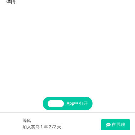
详情
App中 打开
等风
在线聊
加入英鸟:1 年 272 天