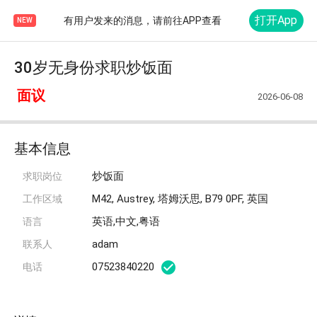
打开App
有用户发来的消息，请前往APP查看
NEW
30岁无身份求职炒饭面
面议
2026-06-08
基本信息
炒饭面
求职岗位
M42, Austrey, 塔姆沃思, B79 0PF, 英国
工作区域
英语,中文,粤语
语言
adam
联系人
07523840220
电话