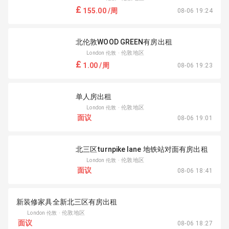
£
155.00
/周
08-06 19:24
北伦敦WOOD GREEN有房出租
· 伦敦地区
London 伦敦
£
1.00
/周
08-06 19:23
单人房出租
· 伦敦地区
London 伦敦
面议
08-06 19:01
北三区turnpike lane 地铁站对面有房出租
· 伦敦地区
London 伦敦
面议
08-06 18:41
新装修家具全新北三区有房出租
· 伦敦地区
London 伦敦
面议
08-06 18:27